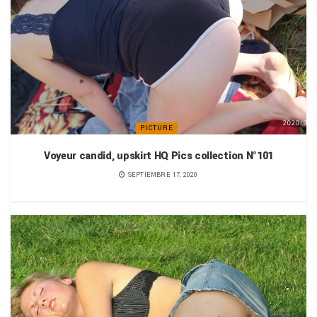
PICTURE
Voyeur candid, upskirt HQ Pics collection N°101
SEPTIEMBRE 17, 2020