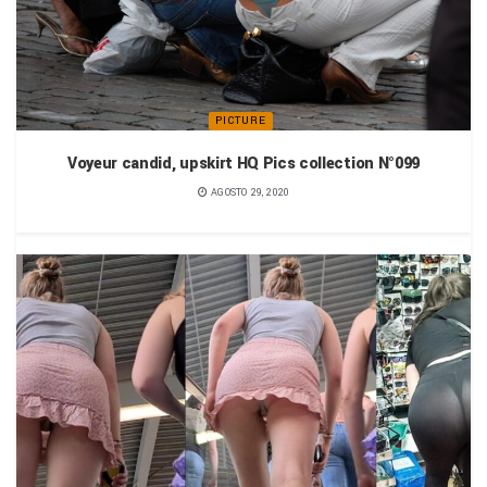
PICTURE
Voyeur candid, upskirt HQ Pics collection N°099
AGOSTO 29, 2020