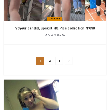
UPSKIRT
Voyeur candid, upskirt HQ Pics collection N°098
AGOSTO 21, 2020
PAGE 1 OF 3
1
2
3